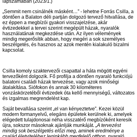
lapszámában (2023/1.)
„Semmit nem csinálnék másként…” - lehetne Forrás Csilla, a
döntően a Balaton déli partján dolgozó tervező hitvallása, de
ez éppen a megbízói gyakori visszajelzése, akár
évtizedekkel a tervei szerint megépült házak, nyaralók
használatának megkezdése után. Az ilyen vélemények
mindig megerősítik abban, hogy megéri a sok személyes
beszélgetés, és hasznos az azok mentén kialakuló bizalmi
kapcsolat.
Csilla komoly szaktervezői csapattal a háta mögött egyéni
tervezőként dolgozik. Fő profilja a döntően nyaraló funkciójú
balatoni családi házak tervezése, vagy azok minőségi
átalakítása. Siófokon és annak 30 kilométeres
vonzáskörzetéből évtizedek óta kellő mennyiségű, változatos
és izgalmas megrendelést kap.
Saját bevallása szerint „el van kényeztetve”. Kezei közül
modern formanyelvű, elegáns épületek kerülnek ki, amelyek
elégedett tulajdonosai néha visszatérő megbízóként keresik
újra, sokszor másoknak ajánlják munkáját.
„A tervezést
mindig sok beszélgetés előzi meg, aminek eredménye a
család életviteléhez leginkább megfelelő otthon, nyaraló.