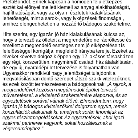
PrefaBondot. Ennek kapcsán a homogén felületképzés
esztétikai előnyei mellett kiemeli az anyag alakíthatóságát,
hajlíthatóságát, vagy az olyan részletek kialakításának
lehetőségét, mint a sarok-, vagy ívképzések finomságai,
amihez elengedhetetlen a hozzáértő bádogos szakértelme.
Hite szerint, egy igazán jó ház kialakulásának kulcsa az,
hogy a tervező az ötleteit a megrendelőre ne ráerőltesse és
emellett a megrendelő esetleges nem jó elképzeléseit is
felelősséggel korrigálja, megfelelő irányba terelje. Ezeket az
elveket követve dolgozik éppen egy 12 lakásos társasházon,
egy régi, korszerűtlen, nagyméretű családi ház átalakításán,
de egy új, nyaralóépület tervezése is folyamatban van.
Ugyanakkor rendkívül nagy jelentőséget tulajdonít a
megvalósításban döntő szerepet játszó szakkivitelezőknek,
és ezek között természetesen a bádogosoknak.
„A rajzok, a
megrendelővel közösen megálmodott épület tervezői
művezetéssel, a kivitelező szakértelmére alapozva, és az
egyeztetések sorával válnak élővé. Elmondhatom, hogy
igazán jó bádogos kivitelezőkkel dolgozom együtt, remek
konzultációk alakulnak ki, amelynek során finomítjuk az
egyes részletmegoldásokat. Az egyeztetések, ahol igazi
szakmai partnerek vagyunk, sokat hozzátesznek a
végeredményhez.”