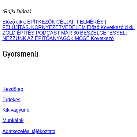
(Rajki Diána)
Előző cikk: ÉPÍTKEZŐK CÉLJAI | FELMÉRÉS |
FELÚJÍTÁS, KÖRNYEZETVÉDELEM
Előző
Következő cikk:
ZÖLD ÉPÍTÉS PODCAST MÁR 30 BESZÉLGETÉSSEL:
NÉZZÜNK AZ ÉPÍTŐANYAGOK MÖGÉ
Következő
Gyorsmenü
Kezdőlap
Érdekes
Kik vagyunk
Munkáink
Adatkezelési tájékoztató