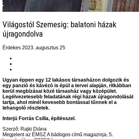
Világostól Szemesig: balatoni házak
újragondolva
Érdekes
2023. augusztus 25
Ugyan éppen egy 12 lakásos társasházon dolgozik és
egy panzió és kávézó is épül a tervei alapján, ritkábban
kerül megbízásai közé társasház vagy középület.
Legélvezetesebb feladatának régi házak
újragondolását
tartja, ahol minél kevesebb bontással tűnnek el a
lehangoló részletek.
Interjú Forrás Csilla, építésszel.
Szerző: Rajki Diána
Megjelent az ÉMSZ A bádogos című magazinja, 5.