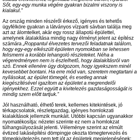
Sőt, egy-egy munka végére gyakran bizalmi viszony is
kialakul.”
Az ország minden részéről érkező, igényes és tehetős
ügyfélköre gyakran a látványos vízparti sávban találja meg
azt az álomtelket, akár egy rossz állapotú épülettel,
amelynek átalakítása mindig nagy élményt jelent az építész
számára
„Roppantul élvezetes tervezői feladatnak találom,
hogy egy-egy elkészült épületen nyomokban se lehessen
felismerni a korábbi lehangoló részleteket. Néha a
végeredményen nem is észlelhető, hogy átalakításról van
szó. Ennek ellenére úgy dolgozom, hogy igyekszem minél
kevesebbet bontani. Ha erre mód van, szeretem megtartani a
nyílásokat, az épület tömegét, és esetleg annak
kiegészítésével igazítom az épületet a megrendelői
igényekhez. Ezzel együtt a kivitelezés gazdaságosságát is
mindig szem előtt tartjuk.”
Jól használható, élhető terek, kellemes kitekintések, jó
térkapcsolatok, részletgazdag, igényes homlokzati
kialakítások jellemzik munkáit. Utóbbi kapcsán ugyanakkor
nyomatékosítja: nézetei szerinte ez nem a homlokzat
túlhangsúlyozását jelenti. Véleménye szerint az elmúlt
évtized lakásépítési dömpingje okozta tömegtervezés és
tömegkivitelezés nem tett jót az épületek megjelenésének: