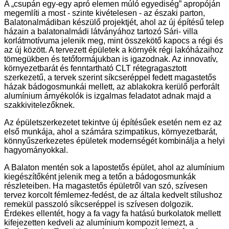
A „csupán egy-egy apró elemen múló egyediség” apropóján
megemlíti a most - szinte kivételesen - az északi parton,
Balatonalmádiban készülő projektjét, ahol az új építésű telep
házain a balatonalmádi látványához tartozó Sári- villa
korlátmotívuma jelenik meg, mint összekötő kapocs a régi és
az új között. A tervezett épületek a környék régi lakóházaihoz
tömegükben és tetőformájukban is igazodnak. Az innovatív,
környezetbarát és fenntartható CLT rétegragasztott
szerkezetű, a tervek szerint síkcseréppel fedett magastetős
házak bádogosmunkái mellett, az ablakokra kerülő perforált
alumínium árnyékolók is izgalmas feladatot adnak majd a
szakkivitelezőknek.
Az épületszerkezetet tekintve új építésűek esetén nem ez az
első munkája, ahol a számára szimpatikus, környezetbarát,
könnyűszerkezetes épületek modernségét kombinálja a helyi
hagyományokkal.
A Balaton mentén sok a lapostetős épület, ahol az alumínium
kiegészítőként jelenik meg a tetőn a bádogosmunkák
részleteiben. Ha magastetős épületről van szó, szívesen
tervez korcolt fémlemez-fedést, de az általa kedvelt stílushoz
remekül passzoló síkcseréppel is szívesen dolgozik.
Érdekes ellentét, hogy a fa vagy fa hatású burkolatok mellett
kifejezetten kedveli az alumínium kompozit lemezt, a