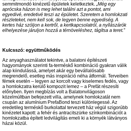
semmitmondó kinézetű épületek keletkeztek.
„Még egy
aprócska házon is meg lehet találni azt a pontot, ami
egyedivé, eredetivé teszi az épületet. Szeretem a homlokzati
részleteket, nem kell sok, de legyen benne egyediség. A
kertes ház szóljon a kertről, a kertkapcsolatról, a nyílászárók
elhelyezése járuljon hozzá a térnöveléshez, tágítsa a teret.”
Kulcsszó: együttműködés
Az anyaghasználatot tekintve, a balatoni építészeti
hagyományok szerinti fa-terméskő kombináció gyakran válik
alap kiindulássá, amelyet akár egy bevállalósabb
megrendelő, esetleg más inspiráció néha átformál. Terveiben
fémek esetén – legyen az korcolt vagy kiselemes fedés, vagy
a homlokzatra kerülő kompozit lemez – a Prefát részesíti
előnyben. Ilyen megbízás volt a Balatonvilágoson
közelmúltban befejezett villa, amelynek homlokzatát nem
csupán az alumínium PrefaBond teszi különlegessé. Az
eredetileg terméskő burkolattal tervezett ház végül szigorúbb
kinézetet kapott: a fehér és antracitszürke színkombinációt a
homlokzatba épített ledvilágítás emeli ki a környék látványos
házai közül.